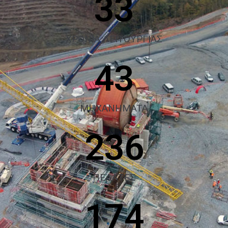
33
ΧΡΟΝΙΑ ΛΕΙΤΟΥΡΓΙΑΣ
43
MHXANHMATA
236
ΠΕΛΑΤΕΣ
174